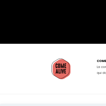
COME
La co
qui d