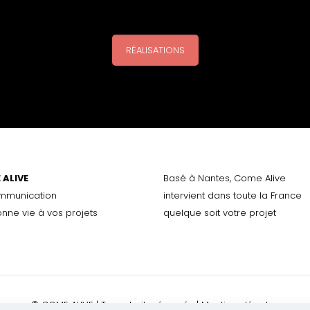
RÉALISATIONS
 ALIVE
Basé à Nantes, Come Alive
mmunication
intervient dans toute la France
onne vie à vos projets
quelque soit votre projet
© COME ALIVE | Tous droits réservés |
Mentions légales