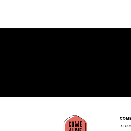
COME
La co