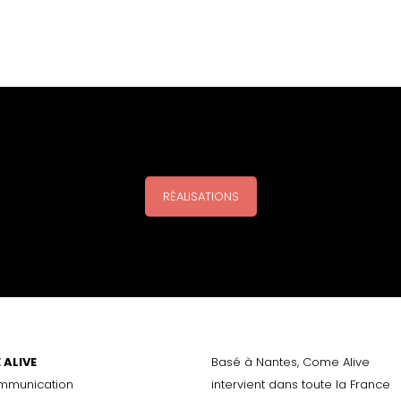
RÉALISATIONS
 ALIVE
Basé à Nantes, Come Alive
mmunication
intervient dans toute la France